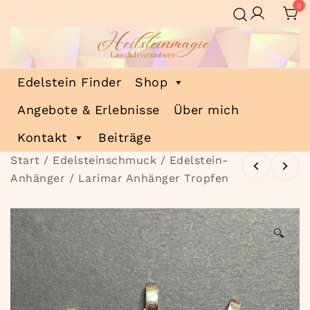
Zum
0
Inhalt
springen
Heilsteinmagie
Lass dich verzaubern
Edelstein Finder
Shop
Angebote & Erlebnisse
Über mich
Kontakt
Beiträge
Start
/
Edelsteinschmuck
/
Edelstein-
Anhänger
/ Larimar Anhänger Tropfen
🔍