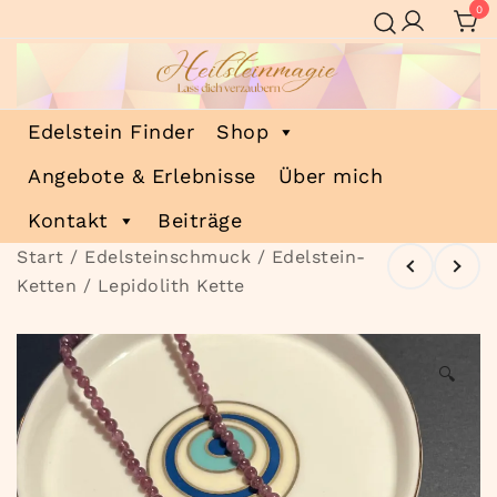
Zum
0
Inhalt
springen
Lass dich verzaubern
Edelstein Finder
Shop
Heilsteinmagie
Angebote & Erlebnisse
Über mich
Kontakt
Beiträge
Start
/
Edelsteinschmuck
/
Edelstein-
Ketten
/ Lepidolith Kette
🔍