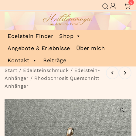
Zum
0
Inhalt
springen
Heilsteinmagie
Lass dich verzaubern
Edelstein Finder
Shop
Angebote & Erlebnisse
Über mich
Kontakt
Beiträge
Start
/
Edelsteinschmuck
/
Edelstein-
Anhänger
/ Rhodochrosit Querschnitt
Anhänger
🔍