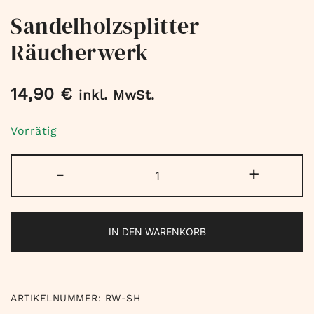
Sandelholzsplitter
Räucherwerk
14,90
€
inkl. MwSt.
Vorrätig
Sandelholzsplitter
-
+
Räucherwerk
Menge
IN DEN WARENKORB
ARTIKELNUMMER:
RW-SH