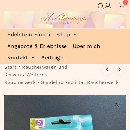
Zum
0
Inhalt
springen
Heilsteinmagie
Lass dich verzaubern
Edelstein Finder
Shop
Angebote & Erlebnisse
Über mich
Kontakt
Beiträge
Start
/
Räucherwaren und
Kerzen
/
Weiteres
Räucherwerk
/ Sandelholzsplitter Räucherwerk
🔍