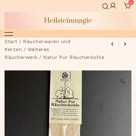
Zum
0
Inhalt
springen
Heilsteinmagie
Start
/
Räucherwaren und
Kerzen
/
Weiteres
Räucherwerk
/ Natur Pur Räucherkohle
🔍