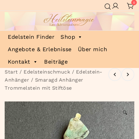
Zum
0
Inhalt
springen
Heilsteinmagie
Lass dich verzaubern
Edelstein Finder
Shop
Angebote & Erlebnisse
Über mich
Kontakt
Beiträge
Start
/
Edelsteinschmuck
/
Edelstein-
Anhänger
/ Smaragd Anhänger
Trommelstein mit Stiftöse
🔍