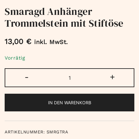
Smaragd Anhänger
Trommelstein mit Stiftöse
13,00
€
inkl. MwSt.
Vorrätig
Smaragd
-
+
Anhänger
Trommelstein
mit
IN DEN WARENKORB
Stiftöse
Menge
ARTIKELNUMMER:
SMRGTRA