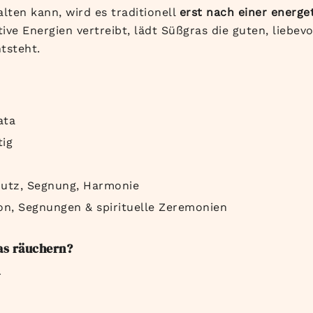
lten kann, wird es traditionell
erst nach einer energe
ve Energien vertreibt, lädt Süßgras die guten, liebevo
tsteht.
ata
tig
chutz, Segnung, Harmonie
on, Segnungen & spirituelle Zeremonien
s räuchern?
r