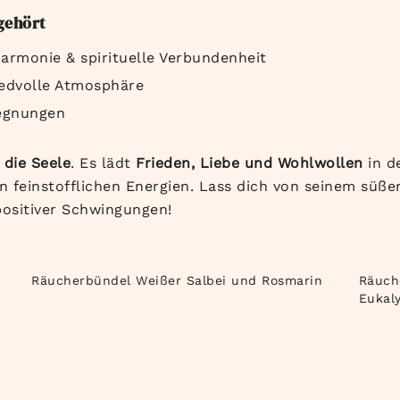
gehört
Harmonie & spirituelle Verbundenheit
iedvolle Atmosphäre
Segnungen
 die Seele
. Es lädt
Frieden, Liebe und Wohlwollen
in d
 feinstofflichen Energien. Lass dich von seinem süß
positiver Schwingungen!
Räucherbündel Weißer Salbei und Rosmarin
Räuch
Eukal