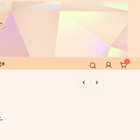
ge
0
.