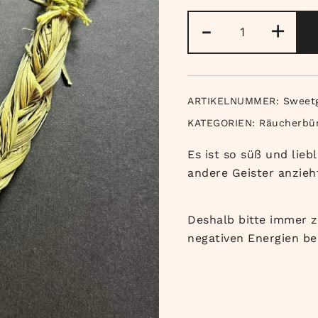
Süssgras
-
+
Menge
ARTIKELNUMMER:
Sweet
KATEGORIEN:
Räucherbü
Es ist so süß und lieb
andere Geister anzieh
Deshalb bitte immer z
negativen Energien ber