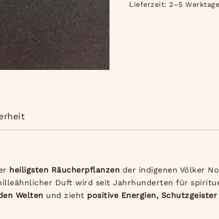
Lieferzeit:
2–5 Werktag
erheit
der
heiligsten Räucherpflanzen
der indigenen Völker No
lleähnlicher Duft wird seit Jahrhunderten für spirit
den Welten
und zieht
positive Energien, Schutzgeiste