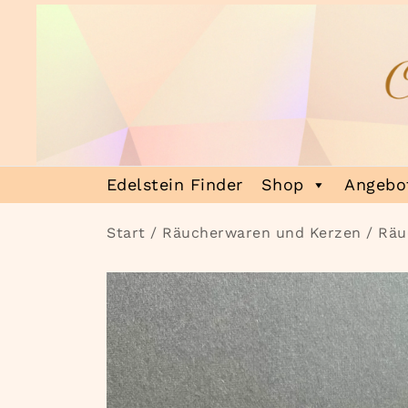
Zum
Inhalt
springen
Heilsteinmagie
Lass dich verzaubern
Edelstein Finder
Shop
Angebot
Start
/
Räucherwaren und Kerzen
/
Räu