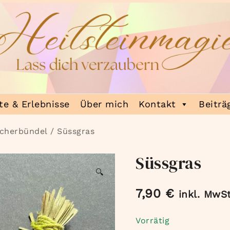
e & Erlebnisse
Über mich
Kontakt
Beiträ
cherbündel
/ Süssgras
Süssgras
🔍
7,90
€
inkl. MwSt
Vorrätig