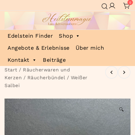
Zum
0
Inhalt
springen
Heilsteinmagie
Lass dich verzaubern
Edelstein Finder
Shop
Angebote & Erlebnisse
Über mich
Kontakt
Beiträge
Start
/
Räucherwaren und
Kerzen
/
Räucherbündel
/ Weißer
Salbei
🔍