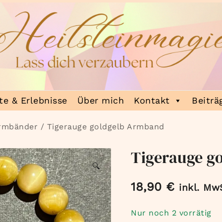
e & Erlebnisse
Über mich
Kontakt
Beiträ
Armbänder
/ Tigerauge goldgelb Armband
Tigerauge g
🔍
18,90
€
inkl. Mw
Nur noch 2 vorrätig