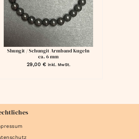
Shungit / Schungit Armband Kugeln
ca. 6 mm
29,00
€
inkl. MwSt.
echtliches
mpressum
atenschutz