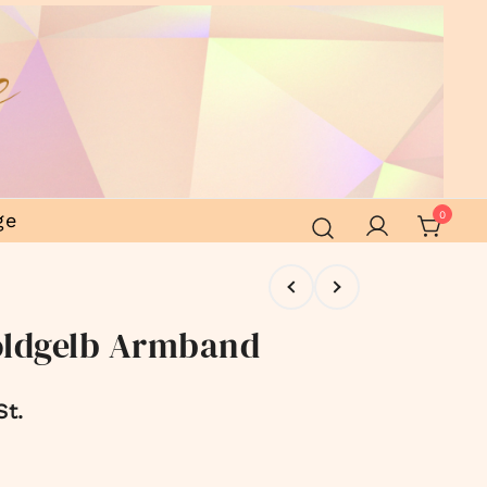
ge
0
oldgelb Armband
St.