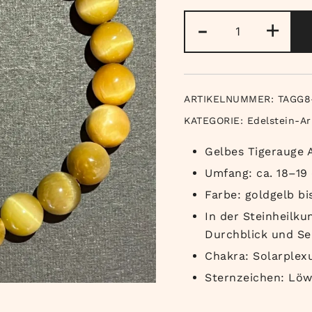
Tigerauge
-
+
goldgelb
Armband
Menge
ARTIKELNUMMER:
TAGG8
KATEGORIE:
Edelstein-A
Gelbes Tigerauge
Umfang: ca. 18–19 
Farbe: goldgelb bi
In der Steinheilku
Durchblick und Se
Chakra: Solarplex
Sternzeichen: Löwe