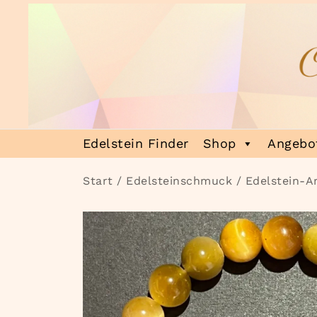
Zum
Inhalt
springen
Heilsteinmagie
Lass dich verzaubern
Edelstein Finder
Shop
Angebot
Start
/
Edelsteinschmuck
/
Edelstein-