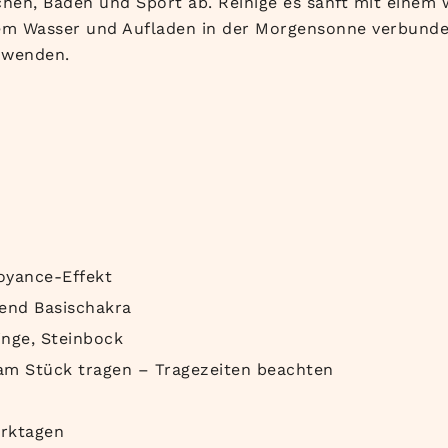
en, Baden und Sport ab. Reinige es sanft mit einem w
dem Wasser und Aufladen in der Morgensonne verbunden
nwenden.
oyance-Effekt
end Basischakra
inge, Steinbock
am Stück tragen – Tragezeiten beachten
rktagen