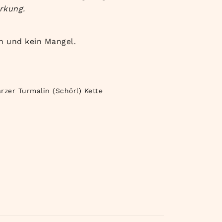
rkung.
h und kein Mangel.
zer Turmalin (Schörl) Kette