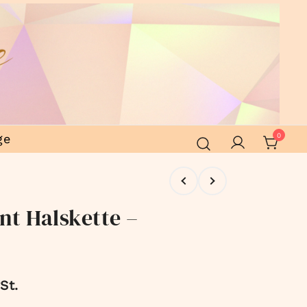
ge
0
nt Halskette –
St.