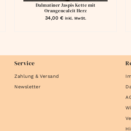
Dalmatiner Jaspis Kette mit
Orangencalcit Herz
34,00
€
inkl. MwSt.
Service
R
Zahlung & Versand
I
Newsletter
D
A
Wi
Ve
Hi