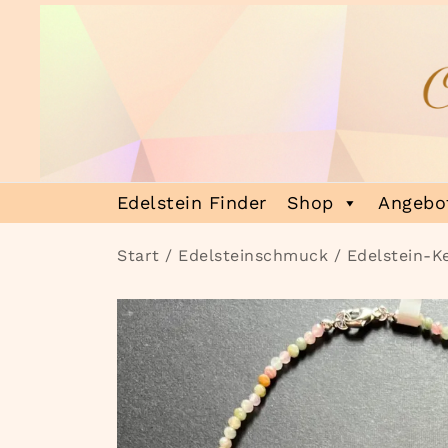
Zum
Inhalt
springen
Heilsteinmagie
Lass dich verzaubern
Edelstein Finder
Shop
Angebot
Start
/
Edelsteinschmuck
/
Edelstein-K