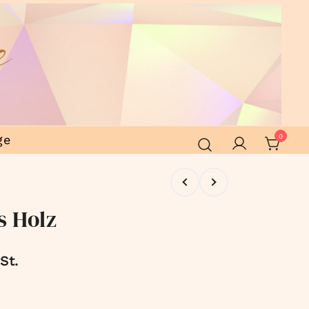
ge
0
s Holz
St.