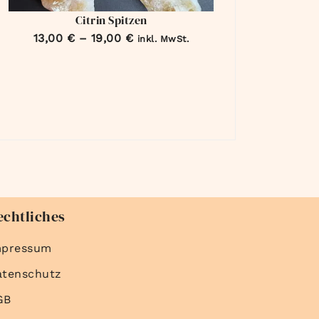
Citrin Spitzen
13,00
€
–
19,00
€
inkl. MwSt.
echtliches
mpressum
atenschutz
GB