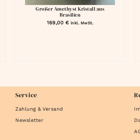
Großer Amethyst Kristall aus
Brasilien
169,00
€
inkl. MwSt.
Service
R
Zahlung & Versand
I
Newsletter
D
A