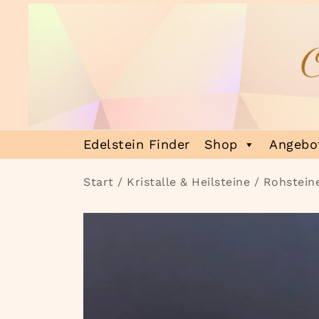
Zum
Inhalt
springen
Heilsteinmagie
Lass dich verzaubern
Edelstein Finder
Shop
Angebot
Start
/
Kristalle & Heilsteine
/
Rohstein