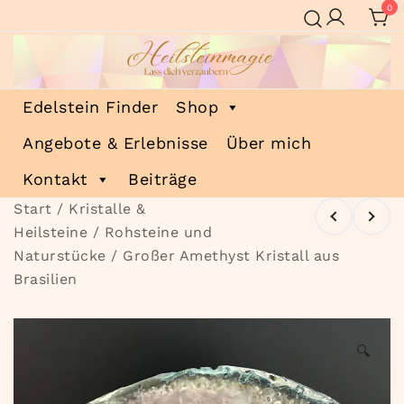
Zum
0
Inhalt
springen
Heilsteinmagie
Lass dich verzaubern
Edelstein Finder
Shop
Angebote & Erlebnisse
Über mich
Kontakt
Beiträge
Start
/
Kristalle &
Heilsteine
/
Rohsteine und
Naturstücke
/ Großer Amethyst Kristall aus
Brasilien
🔍