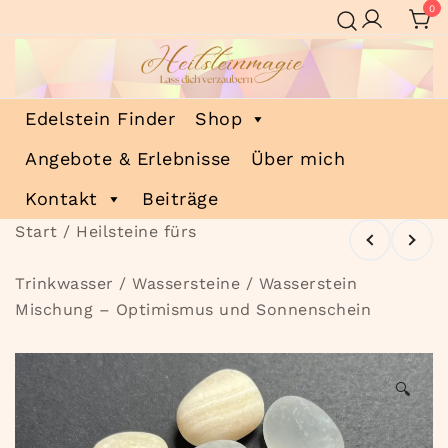
Zum
0
Inhalt
springen
Heilsteinmagie
Lass dich verzaubern
Edelstein Finder
Shop
Angebote & Erlebnisse
Über mich
Kontakt
Beiträge
Start
/
Heilsteine fürs
Trinkwasser
/
Wassersteine
/ Wasserstein
Mischung – Optimismus und Sonnenschein
🔍