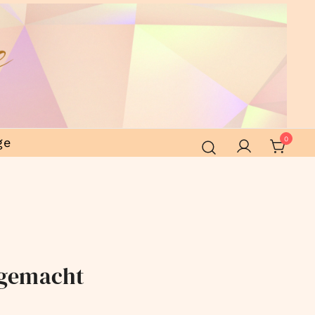
ge
0
 gemacht