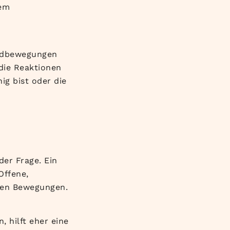
tem
undbewegungen
die Reaktionen
hig bist oder die
der Frage. Ein
Offene,
aren Bewegungen.
, hilft eher eine