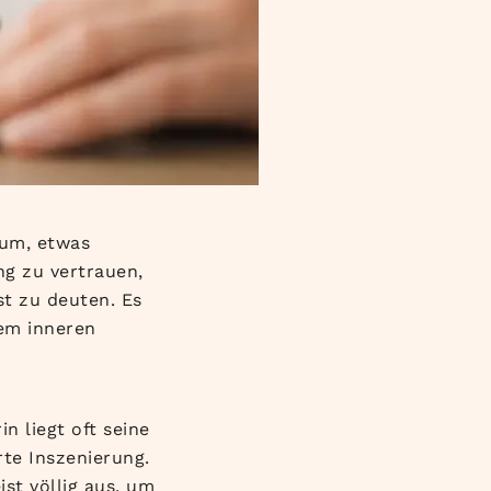
rum, etwas
ng zu vertrauen,
t zu deuten. Es
em inneren
n liegt oft seine
rte Inszenierung.
st völlig aus, um