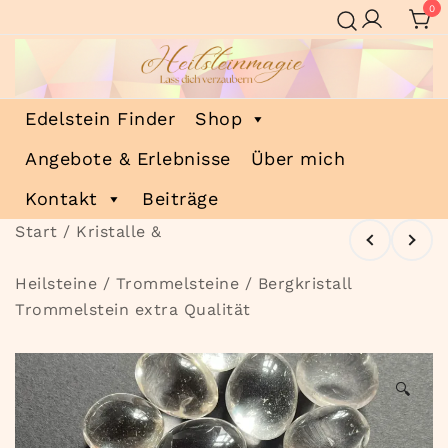
Zum
0
Inhalt
springen
Heilsteinmagie
Lass dich verzaubern
Edelstein Finder
Shop
Angebote & Erlebnisse
Über mich
Kontakt
Beiträge
Start
/
Kristalle &
Heilsteine
/
Trommelsteine
/ Bergkristall
Trommelstein extra Qualität
🔍