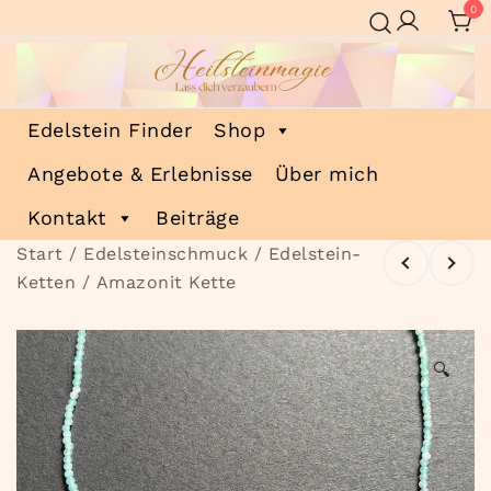
Zum
0
Inhalt
springen
Heilsteinmagie
Lass dich verzaubern
Edelstein Finder
Shop
Angebote & Erlebnisse
Über mich
Kontakt
Beiträge
Start
/
Edelsteinschmuck
/
Edelstein-
Ketten
/ Amazonit Kette
🔍