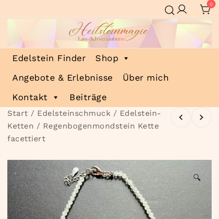
Zum
0
Inhalt
springen
Heilsteinmagie
Lass dich verzaubern
Edelstein Finder
Shop
Angebote & Erlebnisse
Über mich
Kontakt
Beiträge
Start
/
Edelsteinschmuck
/
Edelstein-
Ketten
/ Regenbogenmondstein Kette
facettiert
🔍