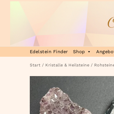
Zum
Inhalt
springen
Heilsteinmagie
Lass dich verzaubern
Edelstein Finder
Shop
Angebot
Start
/
Kristalle & Heilsteine
/
Rohstein