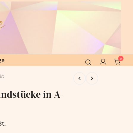
ge
0
ät
ndstücke in A-
t.