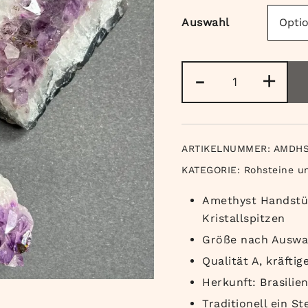
Auswahl
Amethyst
-
+
Handstücke
in
A-
Qualität
ARTIKELNUMMER:
AMDH
Menge
KATEGORIE:
Rohsteine u
Amethyst Handstü
Kristallspitzen
Größe nach Auswah
Qualität A, kräfti
Herkunft: Brasilie
Traditionell ein S