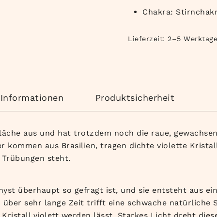
Chakra: Stirnchak
Lieferzeit:
2–5 Werktag
 Informationen
Produktsicherheit
läche aus und hat trotzdem
noch
die
raue,
gewachsen
er kommen aus Brasilien,
tragen dichte violette Krista
ge Trübungen
steht.
yst überhaupt so gefragt
ist, und sie entsteht aus ei
d über
sehr lange Zeit trifft eine schwache
natürliche
 Kristall
violett werden lässt. Starkes Licht
dreht die