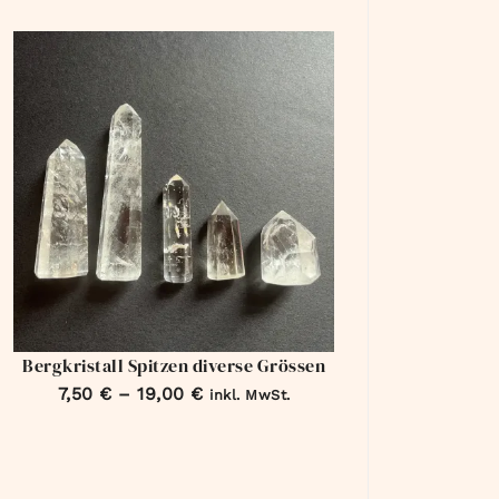
Bergkristall Spitzen diverse Grössen
7,50
€
–
19,00
€
inkl. MwSt.