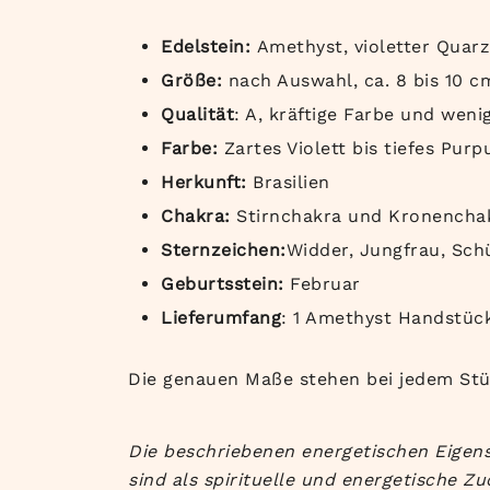
Edelstein:
Amethyst, violetter Quarz
Größe:
nach Auswahl, ca. 8 bis 10 c
Qualität
: A, kräftige Farbe und wen
Farbe:
Zartes Violett bis tiefes Purp
Herkunft:
Brasilien
Chakra:
Stirnchakra und Kronencha
Sternzeichen:
Widder, Jungfrau, Sch
Geburtsstein:
Februar
Lieferumfang
: 1 Amethyst Handstüc
Die genauen Maße stehen bei jedem St
Die beschriebenen energetischen Eigens
sind als spirituelle und energetische 