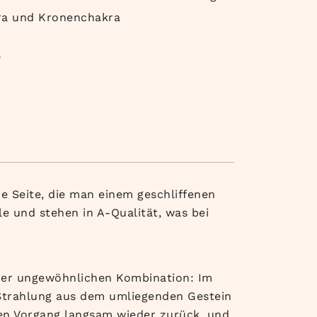
ra und Kronenchakra
e
e Seite, die man einem
geschliffenen
lle und
stehen in A-Qualität, was bei
ner
ungewöhnlichen Kombination: Im
 Strahlung aus dem
umliegenden Gestein
sen Vorgang langsam wieder
zurück, und