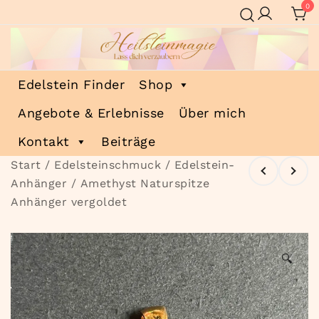
Zum
0
Inhalt
springen
Heilsteinmagie
Lass dich verzaubern
Edelstein Finder
Shop
Angebote & Erlebnisse
Über mich
Kontakt
Beiträge
Start
/
Edelsteinschmuck
/
Edelstein-
Anhänger
/ Amethyst Naturspitze
Anhänger vergoldet
🔍