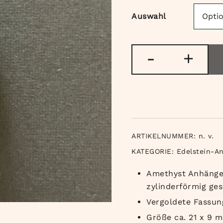
Auswahl
Amethyst
-
+
Anhänger
mit
Mutterstein
Menge
ARTIKELNUMMER:
n. v.
KATEGORIE:
Edelstein-A
Amethyst Anhänger
zylinderförmig ges
Vergoldete Fassun
Größe ca. 21 x 9 