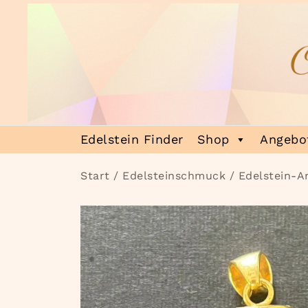
Zum
Inhalt
springen
Heilsteinmagie
Lass dich verzaubern
Edelstein Finder
Shop
Angebot
Start
/
Edelsteinschmuck
/
Edelstein-A