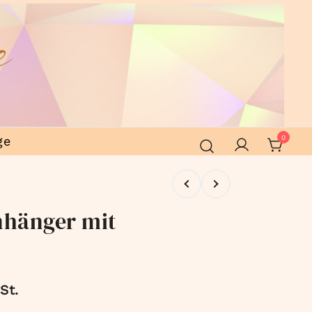
ge
0
nhänger mit
St.