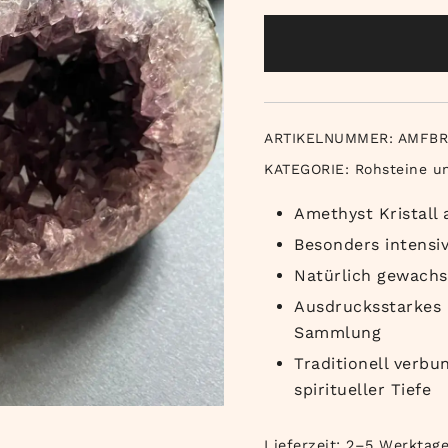
ARTIKELNUMMER:
AMFBR
KATEGORIE:
Rohsteine u
Amethyst Kristall
Besonders intensiv
Natürlich gewachs
Ausdrucksstarkes 
Sammlung
Traditionell verbu
spiritueller Tiefe
Lieferzeit:
2–5 Werktag