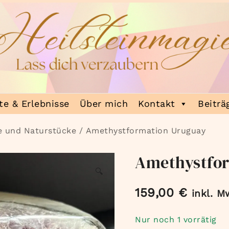
e & Erlebnisse
Über mich
Kontakt
Beiträ
e und Naturstücke
/ Amethystformation Uruguay
Amethystfo
🔍
159,00
€
inkl. M
Nur noch 1 vorrätig