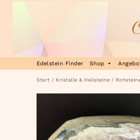
Zum
Inhalt
springen
Heilsteinmagie
Lass dich verzaubern
Edelstein Finder
Shop
Angebot
Start
/
Kristalle & Heilsteine
/
Rohstein