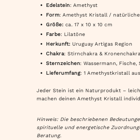
Edelstein
: Amethyst
Form
: Amethyst Kristall / natürliche
Größe:
ca. 17 x 10 x 10 cm
Farbe
: Lilatöne
Herkunft:
Uruguay Artigas Region
Chakra
: Stirnchakra & Kronenchakr
Sternzeichen
: Wassermann, Fische, 
Lieferumfang
: 1 Amethystkristall a
Jeder Stein ist ein Naturprodukt – leic
machen deinen Amethyst Kristall individ
Hinweis: Die beschriebenen Bedeutungen
spirituelle und energetische Zuordnung
Beratung.