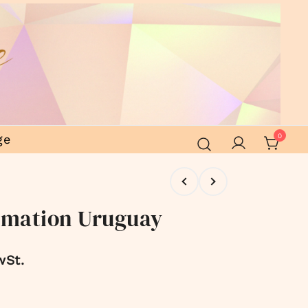
ge
0
rmation Uruguay
wSt.