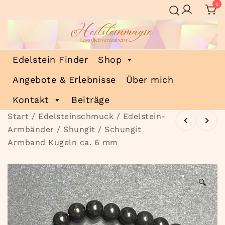
Zum
0
Inhalt
springen
Heilsteinmagie
Lass dich verzaubern
Edelstein Finder
Shop
Angebote & Erlebnisse
Über mich
Kontakt
Beiträge
Start
/
Edelsteinschmuck
/
Edelstein-
Armbänder
/ Shungit / Schungit
Armband Kugeln ca. 6 mm
🔍