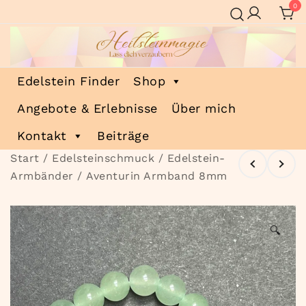
Zum
0
Inhalt
springen
Heilsteinmagie
Lass dich verzaubern
Edelstein Finder
Shop
Angebote & Erlebnisse
Über mich
Kontakt
Beiträge
Start
/
Edelsteinschmuck
/
Edelstein-
Armbänder
/ Aventurin Armband 8mm
🔍