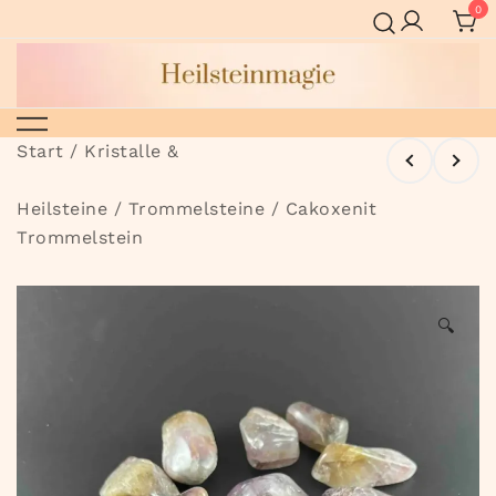
Zum
0
Inhalt
springen
Heilsteinmagie
Start
/
Kristalle &
Heilsteine
/
Trommelsteine
/ Cakoxenit
Trommelstein
🔍