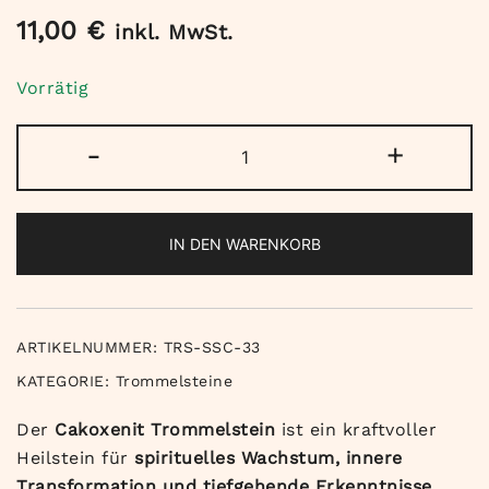
11,00
€
inkl. MwSt.
Vorrätig
Cakoxenit
-
+
Trommelstein
Menge
IN DEN WARENKORB
ARTIKELNUMMER:
TRS-SSC-33
KATEGORIE:
Trommelsteine
Der
Cakoxenit Trommelstein
ist ein kraftvoller
Heilstein für
spirituelles Wachstum, innere
Transformation und tiefgehende Erkenntnisse
.