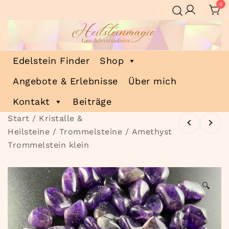
Zum
0
Inhalt
springen
Heilsteinmagie
Lass dich verzaubern
Edelstein Finder
Shop
Angebote & Erlebnisse
Über mich
Kontakt
Beiträge
Start
/
Kristalle &
Heilsteine
/
Trommelsteine
/ Amethyst
Trommelstein klein
🔍