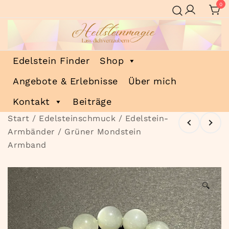
Zum
0
Inhalt
springen
Heilsteinmagie
Lass dich verzaubern
Edelstein Finder
Shop
Angebote & Erlebnisse
Über mich
Kontakt
Beiträge
Start
/
Edelsteinschmuck
/
Edelstein-
Armbänder
/ Grüner Mondstein
Armband
🔍