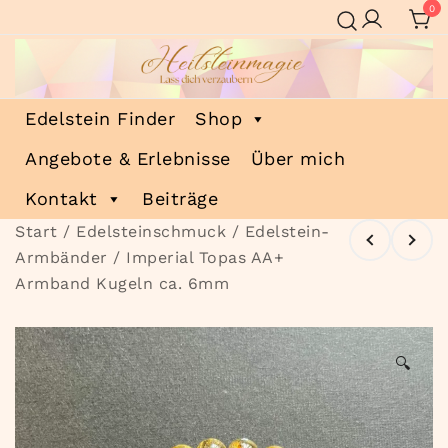
Zum
0
Inhalt
springen
Heilsteinmagie
Lass dich verzaubern
Edelstein Finder
Shop
Angebote & Erlebnisse
Über mich
Kontakt
Beiträge
Start
/
Edelsteinschmuck
/
Edelstein-
Armbänder
/ Imperial Topas AA+
Armband Kugeln ca. 6mm
🔍