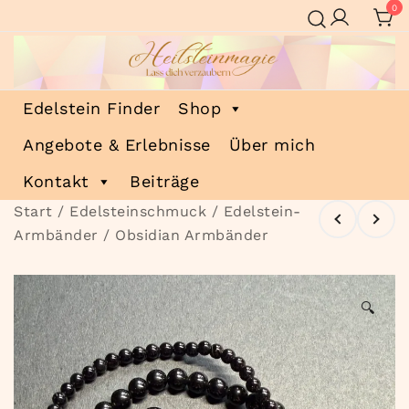
Zum
0
Inhalt
springen
Heilsteinmagie
Lass dich verzaubern
Edelstein Finder
Shop
Angebote & Erlebnisse
Über mich
Kontakt
Beiträge
Start
/
Edelsteinschmuck
/
Edelstein-
Armbänder
/ Obsidian Armbänder
🔍