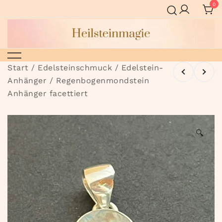
Zum
0
Inhalt
springen
Heilsteinmagie
Start
/
Edelsteinschmuck
/
Edelstein-
Anhänger
/ Regenbogenmondstein
Anhänger facettiert
🔍