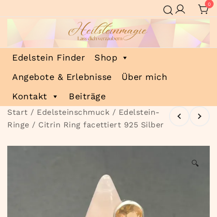
Zum
0
Inhalt
springen
Heilsteinmagie
Lass dich verzaubern
Edelstein Finder
Shop
Angebote & Erlebnisse
Über mich
Kontakt
Beiträge
Start
/
Edelsteinschmuck
/
Edelstein-
Ringe
/ Citrin Ring facettiert 925 Silber
🔍