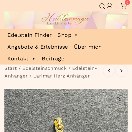
Zum
0
Inhalt
springen
Heilsteinmagie
Lass dich verzaubern
Edelstein Finder
Shop
Angebote & Erlebnisse
Über mich
Kontakt
Beiträge
Start
/
Edelsteinschmuck
/
Edelstein-
Anhänger
/ Larimar Herz Anhänger
🔍