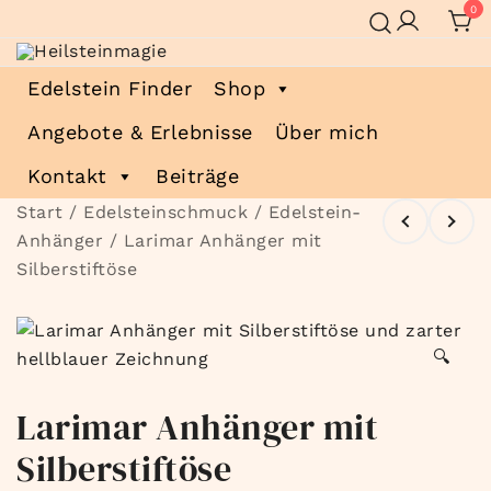
Zum
0
Inhalt
springen
Heilsteinmagie
Lass dich verzaubern
Edelstein Finder
Shop
Angebote & Erlebnisse
Über mich
Kontakt
Beiträge
Start
/
Edelsteinschmuck
/
Edelstein-
Anhänger
/ Larimar Anhänger mit
Silberstiftöse
🔍
Larimar Anhänger mit
Silberstiftöse