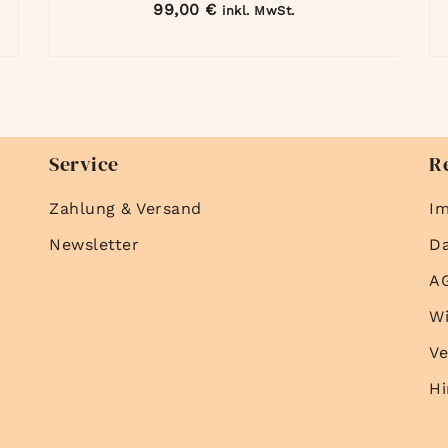
99,00
€
inkl. MwSt.
Service
R
Zahlung & Versand
I
Newsletter
D
A
Wi
Ve
Hi