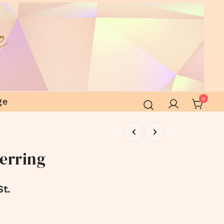
ge
0
erring
St.