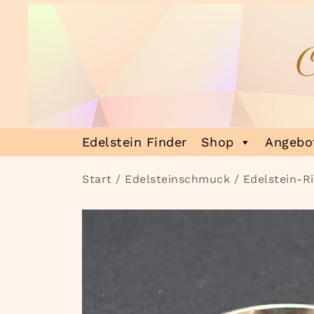
Zum
Inhalt
springen
Heilsteinmagie
Lass dich verzaubern
Edelstein Finder
Shop
Angebot
Start
/
Edelsteinschmuck
/
Edelstein-R