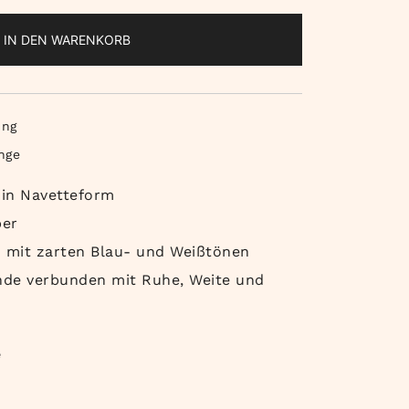
IN DEN WARENKORB
ing
nge
 in Navetteform
ber
 mit zarten Blau- und Weißtönen
unde verbunden mit Ruhe, Weite und
e