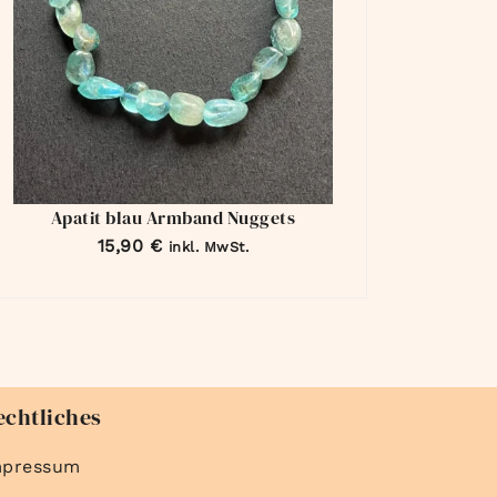
Apatit blau Armband Nuggets
15,90
€
inkl. MwSt.
echtliches
mpressum