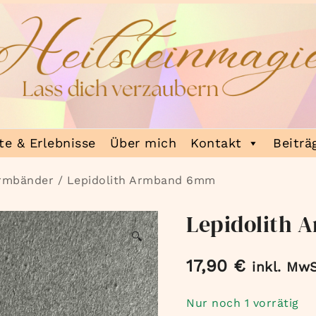
e & Erlebnisse
Über mich
Kontakt
Beiträ
Armbänder
/ Lepidolith Armband 6mm
Lepidolith
🔍
17,90
€
inkl. MwS
Nur noch 1 vorrätig