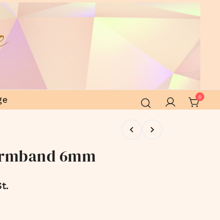
ge
0
 Armband 6mm
t.