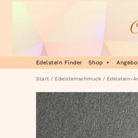
Zum
Inhalt
springen
Heilsteinmagie
Lass dich verzaubern
Edelstein Finder
Shop
Angebot
Start
/
Edelsteinschmuck
/
Edelstein-