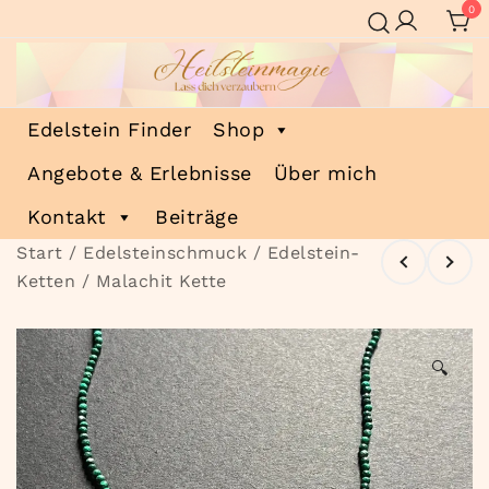
Zum
0
Inhalt
springen
Heilsteinmagie
Lass dich verzaubern
Edelstein Finder
Shop
Angebote & Erlebnisse
Über mich
Kontakt
Beiträge
Start
/
Edelsteinschmuck
/
Edelstein-
Ketten
/ Malachit Kette
🔍