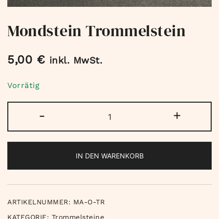
Mondstein Trommelstein
5,00
€
inkl. MwSt.
Vorrätig
Mondstein
-
+
Trommelstein
Menge
IN DEN WARENKORB
ARTIKELNUMMER:
MA-O-TR
KATEGORIE:
Trommelsteine