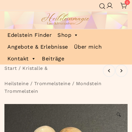
Zum
0
Inhalt
springen
Heilsteinmagie
Lass dich verzaubern
Edelstein Finder
Shop
Angebote & Erlebnisse
Über mich
Kontakt
Beiträge
Start
/
Kristalle &
Heilsteine
/
Trommelsteine
/ Mondstein
Trommelstein
🔍