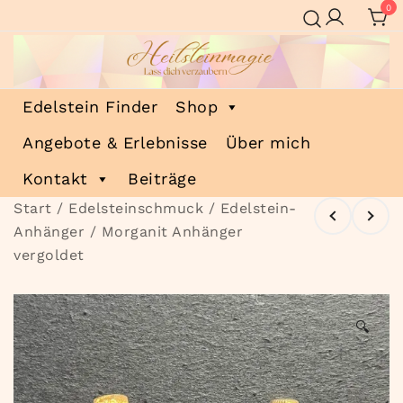
Zum
0
Inhalt
springen
Heilsteinmagie
Lass dich verzaubern
Edelstein Finder
Shop
Angebote & Erlebnisse
Über mich
Kontakt
Beiträge
Start
/
Edelsteinschmuck
/
Edelstein-
Anhänger
/ Morganit Anhänger
vergoldet
🔍