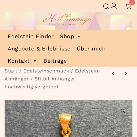
Zum
0
Inhalt
springen
Heilsteinmagie
Lass dich verzaubern
Edelstein Finder
Shop
Angebote & Erlebnisse
Über mich
Kontakt
Beiträge
Start
/
Edelsteinschmuck
/
Edelstein-
Anhänger
/ Stilbit Anhänger
hochwertig vergoldet
🔍