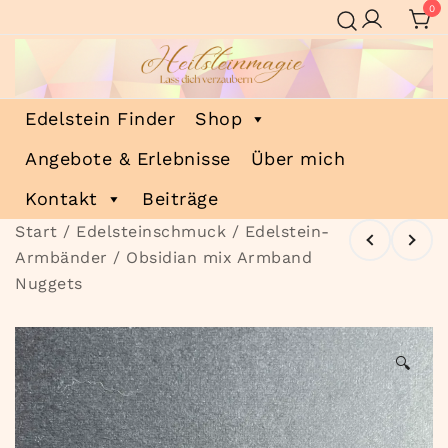
Zum
0
Inhalt
springen
Heilsteinmagie
Lass dich verzaubern
Edelstein Finder
Shop
Angebote & Erlebnisse
Über mich
Kontakt
Beiträge
Start
/
Edelsteinschmuck
/
Edelstein-
Armbänder
/ Obsidian mix Armband
Nuggets
🔍