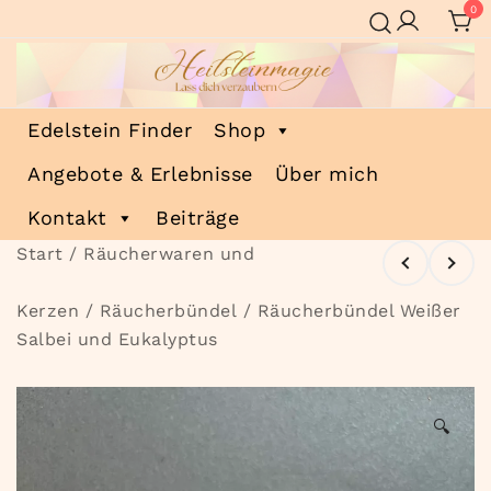
Zum
0
Inhalt
springen
Heilsteinmagie
Lass dich verzaubern
Edelstein Finder
Shop
Angebote & Erlebnisse
Über mich
Kontakt
Beiträge
Start
/
Räucherwaren und
Kerzen
/
Räucherbündel
/ Räucherbündel Weißer
Salbei und Eukalyptus
🔍