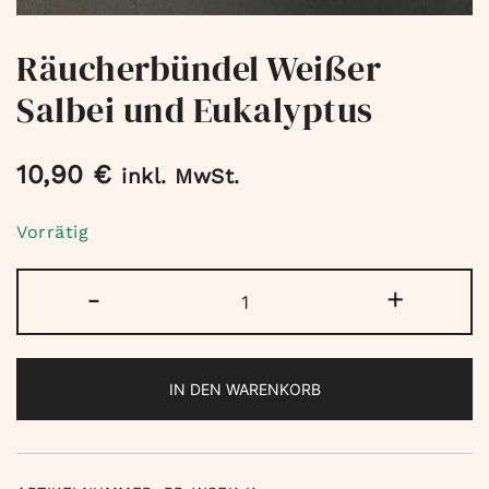
Räucherbündel Weißer
Salbei und Eukalyptus
10,90
€
inkl. MwSt.
Vorrätig
Räucherbündel
-
+
Weißer
Salbei
und
IN DEN WARENKORB
Eukalyptus
Menge