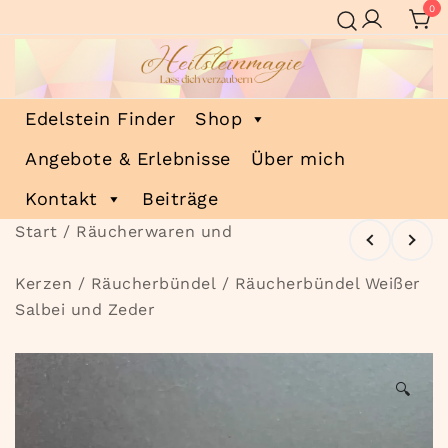
Zum
0
Inhalt
springen
Heilsteinmagie
Lass dich verzaubern
Edelstein Finder
Shop
Angebote & Erlebnisse
Über mich
Kontakt
Beiträge
Start
/
Räucherwaren und
Kerzen
/
Räucherbündel
/ Räucherbündel Weißer
Salbei und Zeder
🔍