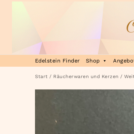
Zum
Inhalt
springen
Heilsteinmagie
Lass dich verzaubern
Edelstein Finder
Shop
Angebot
Start
/
Räucherwaren und Kerzen
/
Wei