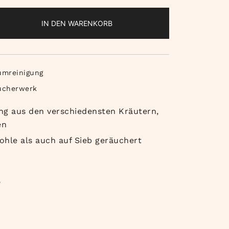
ng
IN DEN WARENKORB
umreinigung
ucherwerk
ng aus den verschiedensten Kräutern,
en
ohle als auch auf Sieb geräuchert
e