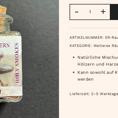
Raumreinigu
-
+
Menge
ARTIKELNUMMER:
ER-Ra
KATEGORIE:
Weiteres Rä
Natürliche Mischu
Hölzern und Harz
Kann sowohl auf K
werden
Lieferzeit:
2–5 Werktag