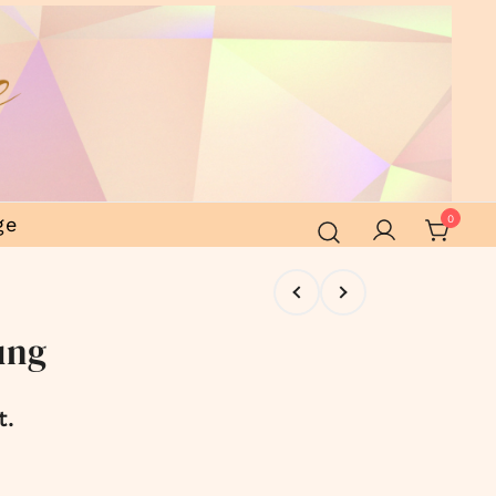
ge
0
ung
t.