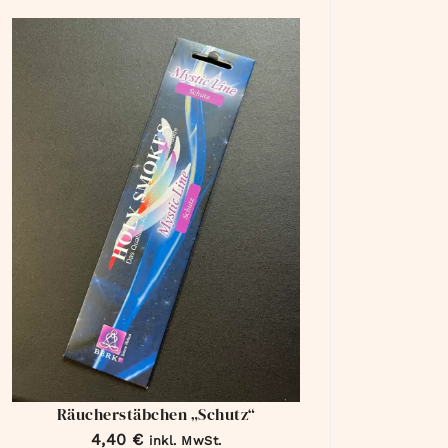
Räucherstäbchen „Schutz“
4,40
€
inkl. MwSt.