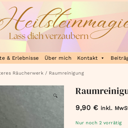
e & Erlebnisse
Über mich
Kontakt
Beiträ
teres Räucherwerk
/ Raumreinigung
Raumreinig
🔍
9,90
€
inkl. MwS
Nur noch 2 vorrätig