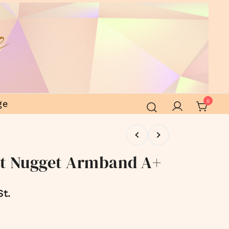
ge
0
t Nugget Armband A+
St.