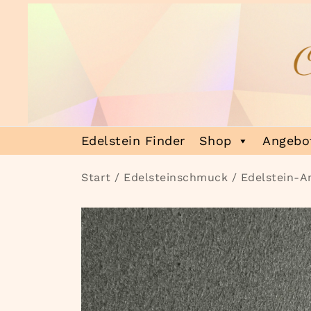
Zum
Inhalt
springen
Heilsteinmagie
Lass dich verzaubern
Edelstein Finder
Shop
Angebot
Start
/
Edelsteinschmuck
/
Edelstein-