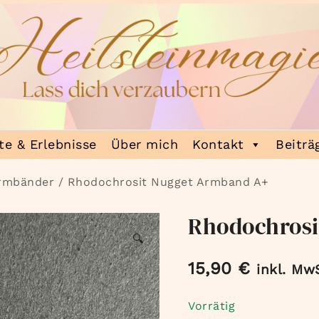
e & Erlebnisse
Über mich
Kontakt
Beiträ
Armbänder
/ Rhodochrosit Nugget Armband A+
Rhodochrosi
🔍
15,90
€
inkl. Mw
Vorrätig