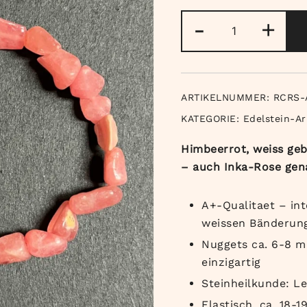
Rhodochrosi
-
+
Nugget
Armband
A+
Menge
ARTIKELNUMMER:
RCRS-
KATEGORIE:
Edelstein-A
Himbeerrot, weiss ge
– auch Inka-Rose genan
A+-Qualitaet – int
weissen Bänderun
Nuggets ca. 6-8 m
einzigartig
Steinheilkunde: L
Elastisch, ca. 18-