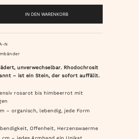
t
IN DEN WARENKORB
A-N
rmbänder
bädert, unverwechselbar. Rhodochrosit
nt – ist ein Stein, der sofort auffällt.
ensiv rosarot bis himbeerrot mit
gen
m – organisch, lebendig, jede Form
ebendigkeit, Offenheit, Herzenswaerme
19 cm – jedes Armband ein Unikat