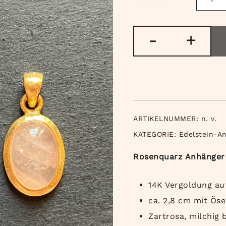
Rosenquarz
-
+
Anhänger
vergoldet
Menge
ARTIKELNUMMER:
n. v.
KATEGORIE:
Edelstein-A
Rosenquarz Anhänger i
14K Vergoldung au
ca. 2,8 cm mit Öse
Zartrosa, milchig 