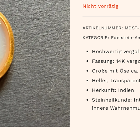
Nicht vorrätig
ARTIKELNUMMER:
MDST-
KATEGORIE:
Edelstein-A
Hochwertig vergo
Fassung: 14K verg
Größe mit Öse ca.
Heller, transpare
Herkunft: Indien
Steinheilkunde: Int
innere Wahrnehm