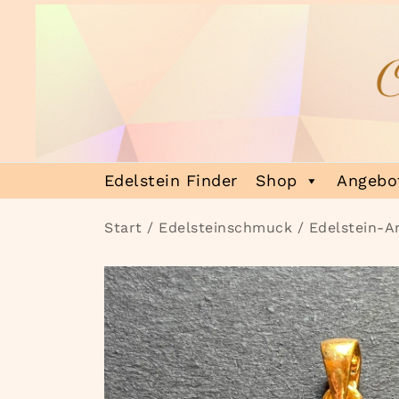
Zum
Inhalt
springen
Heilsteinmagie
Lass dich verzaubern
Edelstein Finder
Shop
Angebot
Start
/
Edelsteinschmuck
/
Edelstein-A