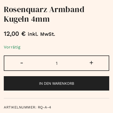
Rosenquarz Armband
Kugeln 4mm
12,00
€
inkl. MwSt.
Vorrätig
Rosenquarz
-
+
Armband
Kugeln
4mm
IN DEN WARENKORB
Menge
ARTIKELNUMMER:
RQ-A-4