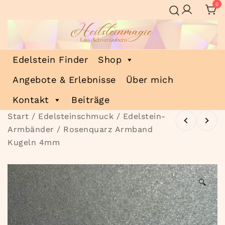
Zum
0
Inhalt
springen
Heilsteinmagie
Lass dich verzaubern
Edelstein Finder
Shop
Angebote & Erlebnisse
Über mich
Kontakt
Beiträge
Start
/
Edelsteinschmuck
/
Edelstein-
Armbänder
/ Rosenquarz Armband
Kugeln 4mm
🔍