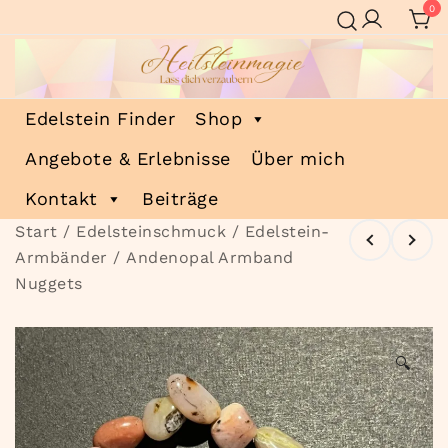
Zum
0
Inhalt
springen
Heilsteinmagie
Lass dich verzaubern
Edelstein Finder
Shop
Angebote & Erlebnisse
Über mich
Kontakt
Beiträge
Start
/
Edelsteinschmuck
/
Edelstein-
Armbänder
/ Andenopal Armband
Nuggets
🔍