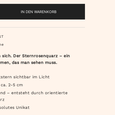
uarz
IN DEN WARENKORB
n
ST
ne
n sich. Der Sternrosenquarz – ein
omen, das man sehen muss.
stern sichtbar im Licht
ca. 2-5 cm
end – entsteht durch orientierte
arz
solutes Unikat