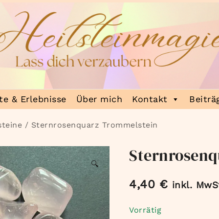
e & Erlebnisse
Über mich
Kontakt
Beiträ
teine
/ Sternrosenquarz Trommelstein
Sternrosenq
🔍
4,40
€
inkl. MwS
Vorrätig