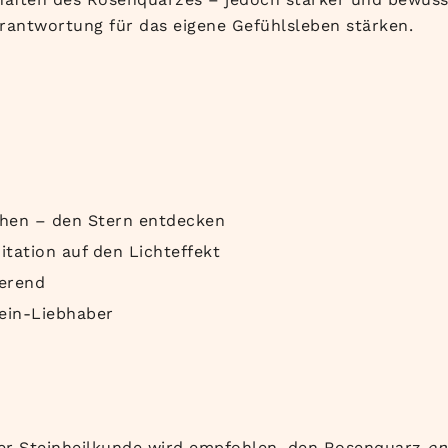
erantwortung für das eigene Gefühlsleben stärken.
ehen – den Stern entdecken
tation auf den Lichteffekt
ierend
ein-Liebhaber
 der Steinheilkunde wird empfohlen, den Rosenquarz
en