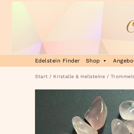
Zum
Inhalt
springen
Heilsteinmagie
Lass dich verzaubern
Edelstein Finder
Shop
Angebot
Start
/
Kristalle & Heilsteine
/
Trommels