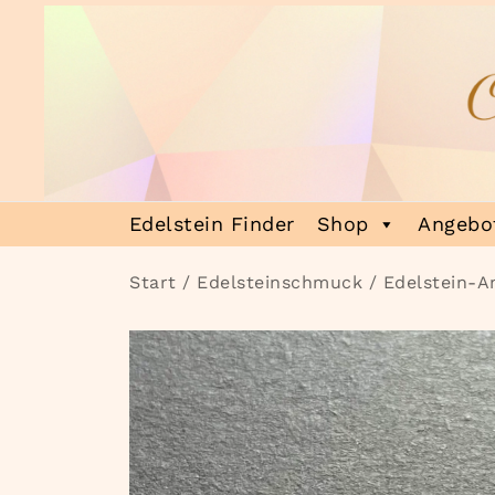
Zum
Inhalt
springen
Heilsteinmagie
Lass dich verzaubern
Edelstein Finder
Shop
Angebot
Start
/
Edelsteinschmuck
/
Edelstein-A