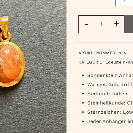
Sonnenstein
-
+
Anhänger
vergoldet
Menge
ARTIKELNUMMER:
n. v.
KATEGORIE:
Edelstein-A
Sonnenstein Anhän
Warmes Gold triff
Herkunft: Indien
Steinheilkunde: Gl
Sternzeichen: Lö
Jeder Anhänger ist