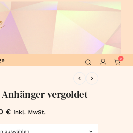
ge
0
 Anhänger vergoldet
00
€
inkl. MwSt.