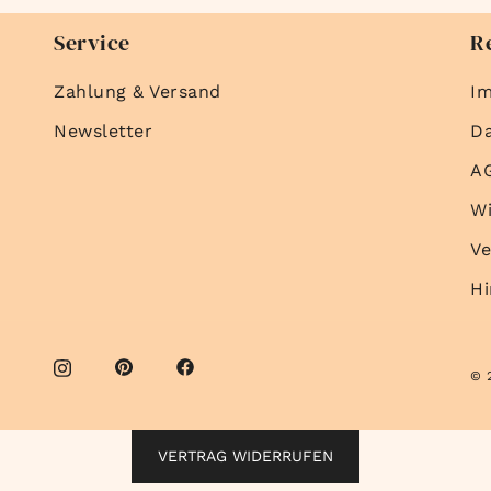
Service
R
Zahlung & Versand
I
Newsletter
D
A
Wi
Ve
Hi
© 
VERTRAG WIDERRUFEN