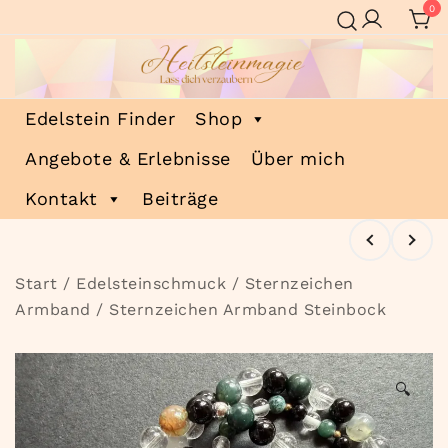
Zum
0
Inhalt
springen
Heilsteinmagie
Lass dich verzaubern
Edelstein Finder
Shop
Angebote & Erlebnisse
Über mich
Kontakt
Beiträge
Start
/
Edelsteinschmuck
/
Sternzeichen
Armband
/ Sternzeichen Armband Steinbock
🔍